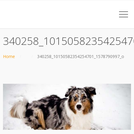
340258_101505823542547
Home
340258_10150582354254701_1578790997_o